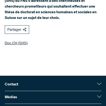
(SHS) du FNS s'adressent à des chercheuses et
chercheurs prometteurs qui souhaitent effectuer une
thèse de doctorat en sciences humaines et sociales en
Suisse sur un sujet de leur choix.
Partager
Doc.CH (SHS)
Contact
Fonds national suisse (FNS)
Wildhainweg 3
Médias
CH-3001 Berne
Service de presse