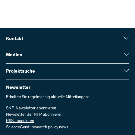
(PDF)
Stellungnahme des SNF zu den Empfehlungen des
Evaluationsberichts
(PDF)
Kontakt
Schweizerischer Nationalfonds (SNF)
Wildhainweg 3
Medien
CH-3001 Bern
Medienauskünfte
Jahresbericht
Projektsuche
Kontakt aufnehmen
Zahlen und Daten
Rechnung senden
Hier finden Sie umfangreiche Informationen zu den vom SNF
bewilligten Forschungsprojekten und Förderbeiträgen:
Newsletter
Bei uns arbeiten
Offene Stellen
Erhalten Sie regelmässig aktuelle Mitteilungen:
Projektsuche
SNF-Newsletter abonnieren
Newsletter der NFP abonnieren
RSS abonnieren
ScienceGeist: research policy news