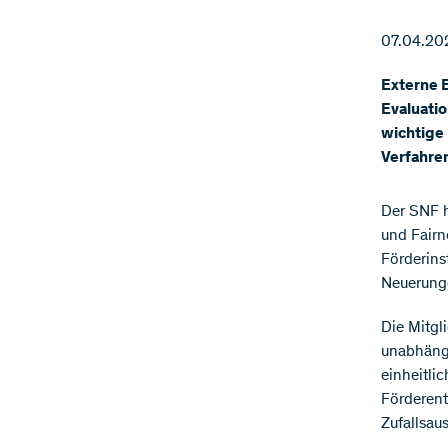
07.04.20
Externe 
Evaluatio
wichtige
Verfahre
Der SNF h
und Fairne
Förderins
Neuerunge
Die Mitgl
unabhängi
einheitli
Förderent
Zufallsau