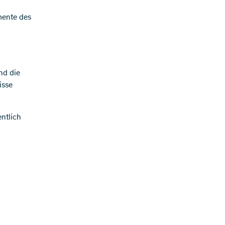
mente des
nd die
isse
ntlich