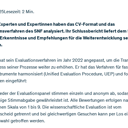
25
Lesezeit: 2 Min.
Experten und Expertinnen haben das CV-Format und das
nsverfahren des SNF analysiert. Ihr Schlussbericht liefert dem
 Erkenntnisse und Empfehlungen für die Weiterentwicklung se
n.
at sein Evaluationsverfahren im Jahr 2022 angepasst, um die Tra
ss seiner Prozesse weiter zu erhöhen. Er hat das Verfahren für fast
trumente harmonisiert (Unified Evaluation Procedure, UEP) und f
n eingeführt:
ieder der Evaluationspanel stimmen einzeln und anonym ab, sodas
ge Stimmabgabe gewährleistet ist. Alle Bewertungen erfolgen na
chen Skala von 1 bis 9. Die wissenschaftliche Evaluation ist vom
scheid getrennt und bei gleichwertigen Gesuchen kann per Los e
swahl getroffen werden.