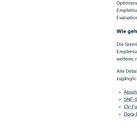
Optimieru
Empfehlu
Evaluatio
Wie geh
Die Gremi
Empfehlun
weiterer,
Alle Deta
zugänglic
Absch
SNF-E
CV-Fo
Dora-