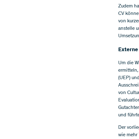
Zudem hat
CV können
von kurze
anstelle 
Umsetzun
Externe
Um die W
ermitteln
(UEP) und
Ausschrei
von Cultu
Evaluatio
Gutachter
und führt
Der vorli
wie mehr 