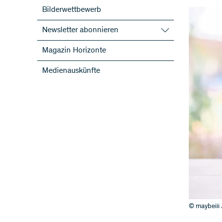
Bilderwettbewerb
Newsletter abonnieren
SNF-Newsletter abonnieren
Magazin Horizonte
Newsletter der NFP abonnieren
Medienauskünfte
ScienceGeist
© maybeiii 