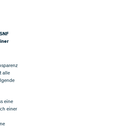
 SNF
iner
nsparenz
 alle
olgende
s eine
ch einer
ine