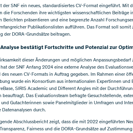
 der SNF ein neues, standardisiertes CV-Format eingeführt. Mit
 die Forschenden ihre wichtigsten wissenschaftlichen Beiträge 
n Berichten präsentieren und eine begrenzte Anzahl Forschungse
umfangreicher Publikationslisten aufführen. Das Format soll somit 
g der DORA-Grundsätze beitragen.
 Analyse bestätigt Fortschritte und Potenzial zur Opti
irksamkeit dieser Änderungen und möglichen Anpassungsbedarf 
, hat der SNF Anfang 2024 eine externe Analyse des Evaluationsv
 des neuen CV-Formats in Auftrag gegeben. Im Rahmen einer öff
bung wurde ein Konsortium aus internationalen Expertinnen und 
reBase, SIRIS Academic und Different Angles mit der Durchführun
n beauftragt. Das Evaluationsteam befragte Gesuchstellende, exte
 und Gutachterinnen sowie Panelmitglieder in Umfragen und Inte
e Datenanalysen durch.
egende Abschlussbericht zeigt, dass die mit 2022 eingeführten N
Transparenz, Fairness und die DORA-Grundsätze auf Zustimmung 