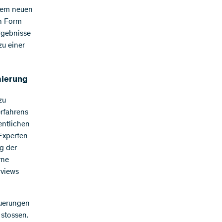
 dem neuen
in Form
rgebnisse
zu einer
mierung
zu
erfahrens
entlichen
Experten
g der
rne
rviews
euerungen
stossen.