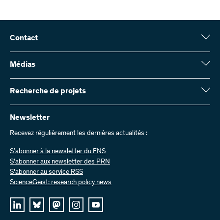
Contact
Fonds national suisse (FNS)
Wildhainweg 3
Médias
CH-3001 Berne
Service de presse
Rapport annuel
Recherche de projets
Contactez-nous
Chiffres et données
Envoyer des factures
Vous trouverez ici des informations complètes sur les projets de
recherche et les subsides approuvés par le FNS :
Newsletter
Travailler chez nous
Offres d’emploi
Recevez régulièrement les dernières actualités :
Recherche de projets
S’abonner à la newsletter du FNS
S’abonner aux newsletter des PRN
S'abonner au service RSS
ScienceGeist: research policy news