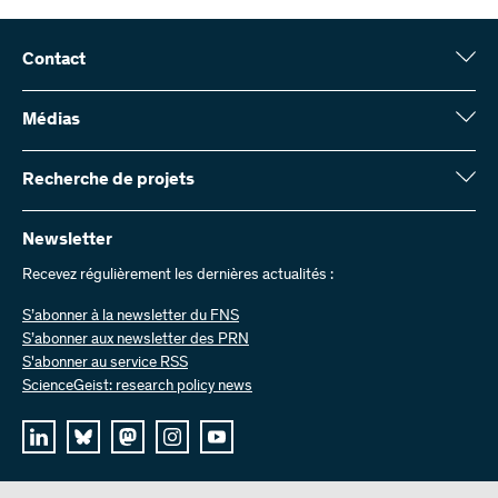
Contact
Fonds national suisse (FNS)
Wildhainweg 3
Médias
CH-3001 Berne
Service de presse
Rapport annuel
Recherche de projets
Contactez-nous
Chiffres et données
Envoyer des factures
Vous trouverez ici des informations complètes sur les projets de
recherche et les subsides approuvés par le FNS :
Newsletter
Travailler chez nous
Offres d’emploi
Recevez régulièrement les dernières actualités :
Recherche de projets
S’abonner à la newsletter du FNS
S’abonner aux newsletter des PRN
S'abonner au service RSS
ScienceGeist: research policy news